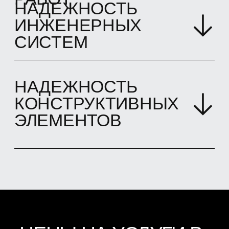
Консультирование заказчика
Составление отчета по найденным
нарушениям и замечаниям
Составление сметного расчета по
найденным нарушениям и
замечаниям
от 20 000 ₽
ТЕХНИЧЕСКИЙ
НАДЗОР ЗА
РЕМОНТОМ
КВАРТИРЫ
Приемка этапа ремонтных работ в
квартире - 160 ₽/м2
Приемка этапа ремонтных работ в
частном доме - 100 ₽/м2
Аудит смет и объемов работ - от 150
₽/строчка
Комплексное ведение ремонтных
работ - от 65 000 ₽/мес