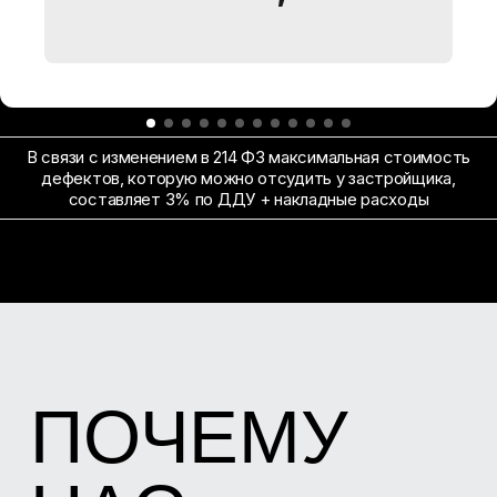
ЛАЗЕРНЫЙ
НИВЕЛИР
HILTI PM 2-L 10 М
В связи с изменением в 214 ФЗ максимальная стоимость
дефектов, которую можно отсудить у застройщика,
Определение отклонения от вертикали и
составляет 3% по ДДУ + накладные расходы
горизонтали уровня стен, пола, дверных и
оконных блоков и т.д.
ТЕПЛОВИЗОР
FLIR C3X И
TESTO 865