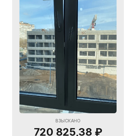
TESTO 416
Используется для определения
работоспособности вентиляции, наличия
и параметров тяги вентиляции.
ТЕПЛОВИЗОР
TESTO 865
Определение участков промерзания
монтажных швов оконных и ограждающих
конструкций, участков инфильтрации
ВЗЫСКАНО
воздуха.
720 825,38 ₽