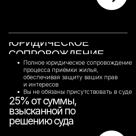
О
НАС
Mr. Nadzor — это квалифицированные
специалисты с многолетним опытом
работы строительной сфере. Мы
гарантируем, что при использовании
нашего сервиса и выборе услуги приемка
квартиры в новостройке от застройщика,
Вы сэкономите своё время, а также
денежные средства и нервы. Реализуем
услугу в Москве — новостройки (низкие
цены) и сопровождение объекта с
использованием передового
оборудования.
НАШИ КЕЙСЫ
ПО ПРИЕМКЕ
КВАРТИР В