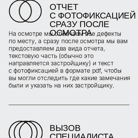
ЭЛЕКТРОННЫЙ
УРОВЕНЬ
МЕТРОВЫЙ
STABILA
Используется для мгновенного
определения наклонов, уклонов и углов
ЛАЗЕРНЫЙ
СТРОИТЕЛЬ
ПЛОСКОСТЕЙ
BOSCH GLL 3-80
Предназначен для построения и контроля
горизонтальных и вертикальных линий с
точностью до ± 0,3 мм/м.