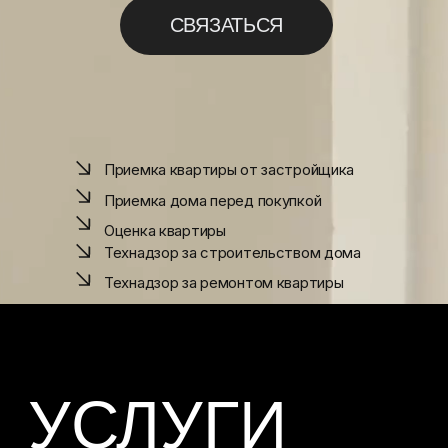
СВЯЗАТЬСЯ
УСЛУГИ
Приемка квартиры от застройщика
Приемка дома перед покупкой
Оценка квартиры
ПРИЕМКА
Технадзор за строительством дома
КВАРТИРЫ ОТ
Технадзор за ремонтом квартиры
ЗАСТРОЙЩИКА
Проверка оконных и дверных
конструкций, инженерных систем,
качества выполненных работ
в новостройке
Проверка всех вертикальных и
горизонтальных поверхностей на
наличие отклонений от СНиП и
СП
Составление дефектной