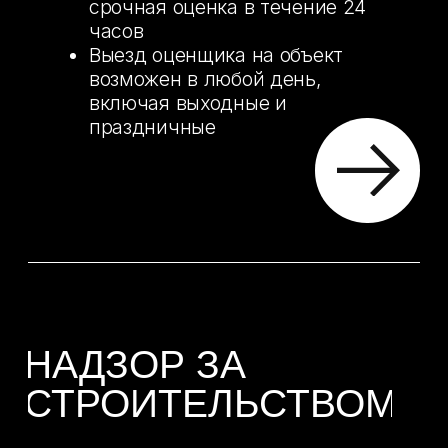
НАДЗОР ЗА
РЕМОНТОМ
КВАРТИРЫ
Контроль качества выполненных
работ
Контроль за оперативным
исправлением обнаруженных
проблем
Контроль соответствия
выполняемых строительно-
монтажных работ проектной
документации
Проверка соблюдения правил и
технологий производства работ
Оценка объемов и цен на работы
Анализ сметы подрядчика
Контроль качества применяемых
материала
Прием законченного объекта
Контроль за соблюдением сроков
исполнения каждого этапа работ
Составление фотоотчета по
найденным нарушениям и
замечаниям