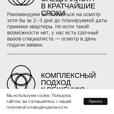
АНЕМОМЕТР
TESTO 425
Используется для определения скорости
воздушных потоков и их температуры в
воздуховодах, а также автоматический
расчет расхода воздуха
АНЕМОМЕТР TESTO
Мы используем cookie. Пользуясь
405
сайтом, вы соглашаетесь с нашей
Принять
политикой конфиденциальности.