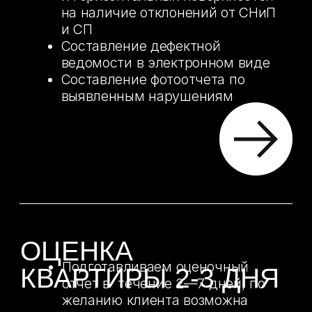
ТЕХНИЧЕСКИЙ
НАДЗОР ЗА
СТРОИТЕЛЬСТВОМ
ДОМА
Проверка качества выполненных
работ
Проверка соответствия
выполняемых строительно-
монтажных работ проектной
документации
Проверка соблюдения правил
и технологий производства работ
Составление отчета по найденным
нарушениям и замечаниям
Фотофиксация замечаний
Составление сметного расчета по
найденным нарушениям
и замечаниям
ТЕХНИЧЕСКИЙ