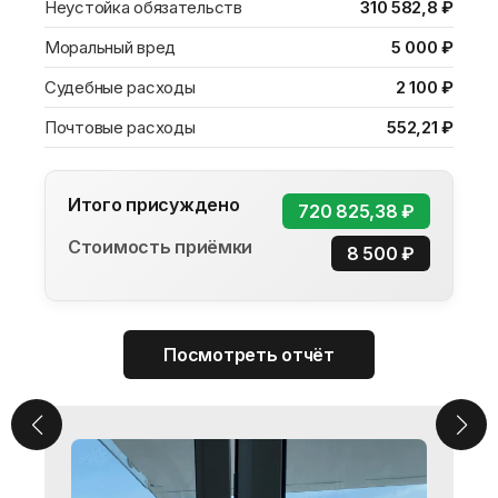
ЭКСПЕРТОВ
Неустойка обязательств
310 582,8 ₽
Моральный вред
5 000 ₽
Судебные расходы
2 100 ₽
Почтовые расходы
552,21 ₽
ТЕСТЕР
Итого присуждено
НАПРЯЖЕНИЯ
720 825,38 ₽
TESTO 750-2
Стоимость приёмки
8 500 ₽
Определение наличия напряжения,
заземления в розетках и в щите
механизации. Проверка срабатывания
УЗО. Проверка остаточного напряжения.
Посмотреть отчёт
АНЕМОМЕТР