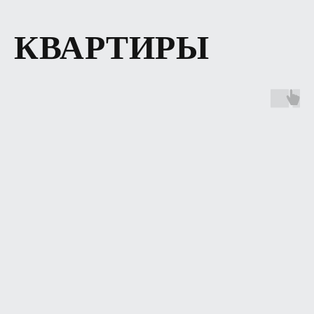
КВАРТИРЫ
MR.NADZOR
Москва, Столярный переулок 14
ziborov@mrnadzor.ru
+ 7 (995) 509-97-56
Ежедневно 08:00-21:00
ИНФОРМАЦИЯ
О нас
Реализованные
проекты
Цены на услуги