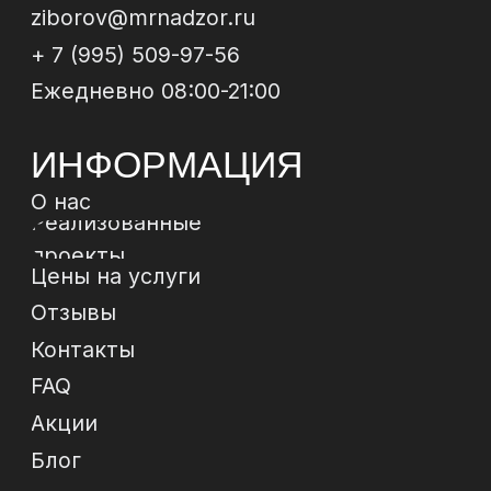
МЫ В
СОЦСЕТЯХ
*
*Instagram, продукт компании Meta, которая
признана экстремистской организацией в РФ
Политика конфиденциальности
Договор-
оферта
© 2024 ИП Зиборов Артем Геннадьевич
ИНН 502504828009,
ОГРН 322774600237268