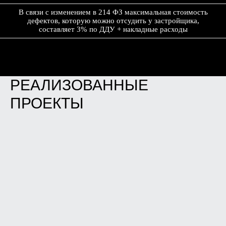
В связи с изменением в 214 ФЗ максимальная стоимость
Определение участков промерзания
дефектов, которую можно отсудить у застройщика,
монтажных швов оконных и
составляет 3% по ДДУ + накладные расходы
ограждающих конструкций, участков
инфильтрации воздуха.
РЕАЛИЗОВАННЫЕ
ПРОЕКТЫ
ЛАЗЕРНЫЙ
НИВЕЛИР
HILTI PM 2-L 10 М
Определение отклонения от вертикали и
горизонтали уровня стен, пола, дверных
и оконных блоков и т.д.