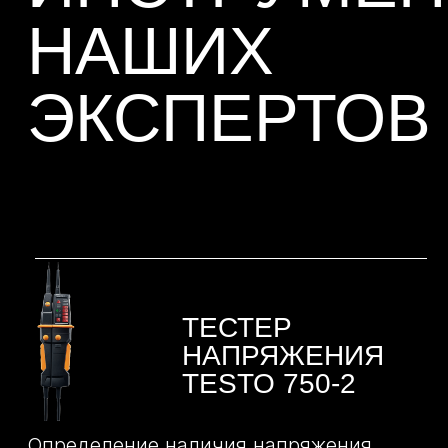
BOSCH GLL 3-80
Предназначен для построения и
контроля горизонтальных и
вертикальных линий с точностью до ±
0,3 мм/м.
АНЕМОМЕТР
TESTO 425
Используется для определения скорости
воздушных потоков и их температуры в
воздуховодах, а также автоматический
расчет расхода воздуха