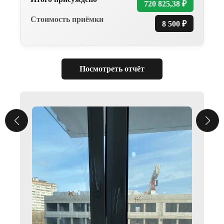
720 825,38 ₽
ИНСТРУМЕНТЫ
Стоимость приёмки
8 500 ₽
НАШИХ
ЭКСПЕРТОВ
Посмотреть отчёт
ТЕСТЕР
НАПРЯЖЕНИЯ
TESTO 750-2
Определение наличия напряжения,
заземления в розетках и в щите
механизации. Проверка срабатывания
УЗО. Проверка остаточного напряжения.