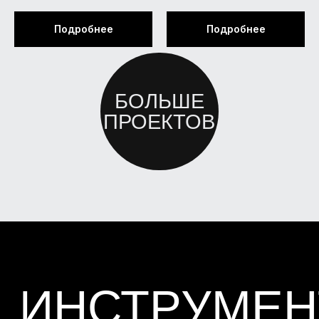
бетона методом ударного импульса
при технологических испытаниях и
Подробнее
Подробнее
обследовании объектов, а также для
контроля кирпича, раствора и др.
ЭЛЕКТРОННЫЙ
УРОВЕНЬ
МЕТРОВЫЙ
STABILA
Используется для мгновенного
определения наклонов, уклонов и углов
ЛАЗЕРНЫЙ
СТРОИТЕЛЬ
ПЛОСКОСТЕЙ