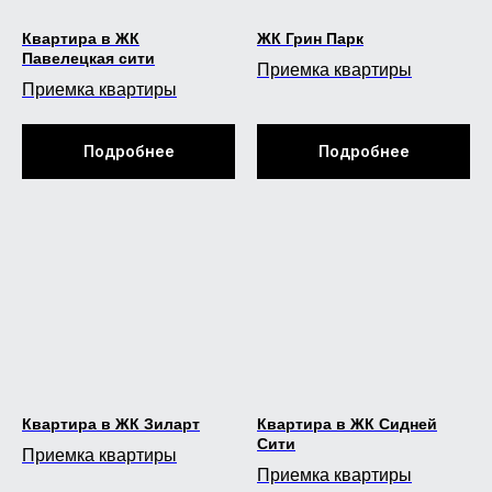
Квартира в ЖК
ЖК Грин Парк
ТЕПЛОВИЗОР
Павелецкая сити
FLIR C3X И
Приемка квартиры
TESTO 865
Приемка квартиры
Используется для проведения
Подробнее
Подробнее
инспекций строительных объектов,
энергоаудита и оценке эффективности
работы систем отопления, оперативной
диагностики энергосетей,
техобслуживании промышленного
оборудования и др.
СКЛЕРОМЕТР
ОНИКС 2.5
Квартира в ЖК Зиларт
Квартира в ЖК Сидней
Используется для контроля прочности,
Сити
Приемка квартиры
однородности и определения класса
Приемка квартиры
тяжелого, лёгкого и высокомарочного