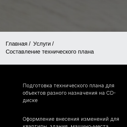
Главная
/
Услуги
/
Составление технического плана
Подготовка технического плана для
объектов разного назначения на CD-
КОМУ
диске
НУЖНА ЭТА
Оформление внесения изменений для
квартиры, здания, машино-места