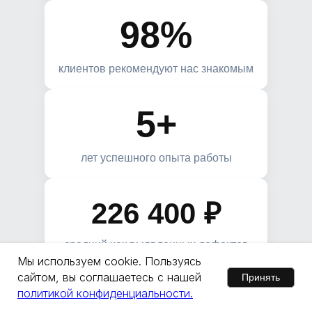
98%
клиентов рекомендуют нас знакомым
5+
лет успешного опыта работы
226 400 ₽
средний чек выявленных дефектов
Мы используем cookie. Пользуясь
сайтом, вы соглашаетесь с нашей
Принять
Юридическая
политикой конфиденциальности.