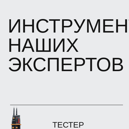
ЛАЗЕРНЫЙ
СТРОИТЕЛЬ
ПЛОСКОСТЕЙ
BOSCH GLL 3-80
Предназначен для построения и
контроля горизонтальных и
вертикальных линий с точностью до ±
0,3 мм/м.
АНЕМОМЕТР
TESTO 425
Используется для определения скорости
воздушных потоков и их температуры в
воздуховодах, а также автоматический
расчет расхода воздуха