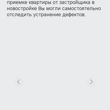
Определение наличия напряжения,
заземления в розетках и в щите
механизации. Проверка срабатывания
УЗО. Проверка остаточного напряжения.
АНЕМОМЕТР
TESTO 416
Используется для определения
работоспособности вентиляции, наличия
и параметров тяги вентиляции.