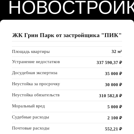
НАС
ВЫБИРАЮТ
КВАЛИФИЦИРОВАННЫЕ
СПЕЦИАЛИСТЫ
СОСТОЯЩИЕ
ЖК Грин Парк от застройщика "ПИК"
В НОСТРОЙ
В нашем штате шесть опытных
Площадь квартиры
32 м²
специалистов с высшим образованием,
которые работают в строительстве
Устранение недостатков
более 10 лет и досконально знают все
337 590,37 ₽
необходимые строительные нормы
Досудебная экспертиза
и правила.
35 000 ₽
Неустойка за просрочку
30 000 ₽
Неустойка обязательств
310 582,8 ₽
ОТЧЕТ
С ФОТОФИКСАЦИЕЙ
Моральный вред
5 000 ₽
СРАЗУ ПОСЛЕ
ОСМОТРА
Судебные расходы
2 100 ₽
На осмотре мы отмечаем все дефекты
по месту, а сразу после осмотра
Почтовые расходы
мы вам предоставляем два вида
552,21 ₽
отчета, текстовую часть (обычно это