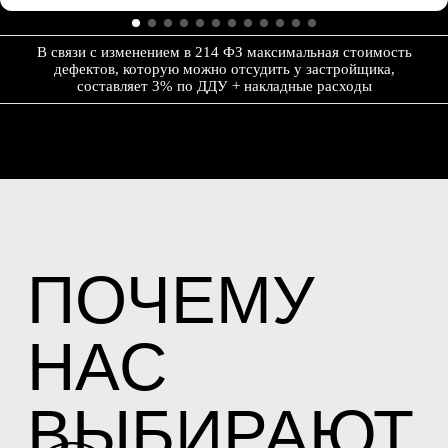
ЗАДАЧ
Мы проводим осмотр всей квартиры,
включая тепловизионное обследование
В связи с изменением в 214 ФЗ максимальная стоимость
и обмерочный план. Сразу после
дефектов, которую можно отсудить у застройщика,
осмотра мы предоставим Вам отчет с
составляет 3% по ДДУ + накладные расходы
фотографиями и текстовым описанием в
электронном виде, чтобы при повторной
приемке квартиры от застройщика в
новостройке Вы могли самостоятельно
отследить устранение дефектов.