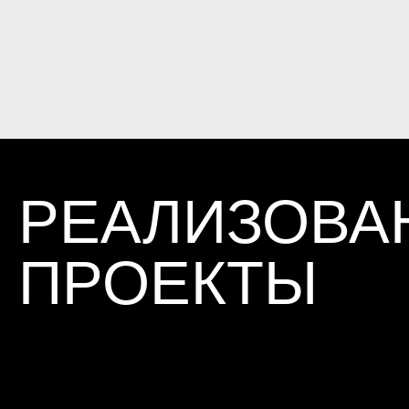
ТЕПЛОВИЗОР
TESTO 865
Определение участков промерзания
монтажных швов оконных и
ограждающих конструкций, участков
инфильтрации воздуха.
ЛАЗЕРНЫЙ
НИВЕЛИР
HILTI PM 2-L 10 М
Определение отклонения от вертикали и
горизонтали уровня стен, пола, дверных
и оконных блоков и т.д.