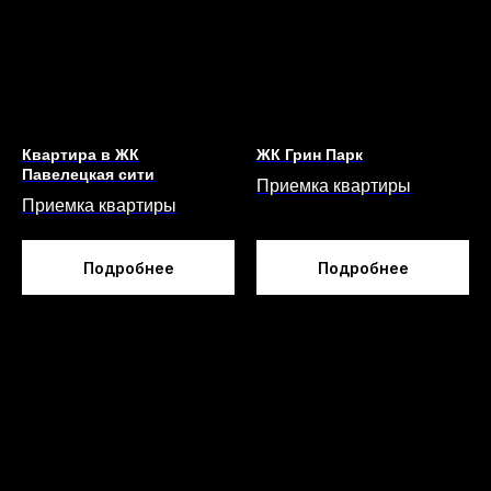
ТЕПЛОВИЗОР
FLIR C3X И
Квартира в ЖК
ЖК Грин Парк
TESTO 865
Павелецкая сити
Приемка квартиры
Приемка квартиры
Используется для проведения
инспекций строительных объектов,
энергоаудита и оценке эффективности
Подробнее
Подробнее
работы систем отопления, оперативной
диагностики энергосетей,
техобслуживании промышленного
оборудования и др.
СКЛЕРОМЕТР
ОНИКС 2.5