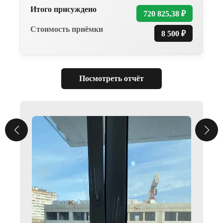
Итого присуждено
В нашем штате шесть опытных
720 825,38 ₽
специалистов с высшим образованием,
которые работают в строительстве
Стоимость приёмки
8 500 ₽
более 10 лет и досконально знают все
необходимые строительные нормы
и правила.
Посмотреть отчёт
ОТЧЕТ
С ФОТОФИКСАЦИЕЙ
СРАЗУ ПОСЛЕ
ОСМОТРА
На осмотре мы отмечаем все дефекты
по месту, а сразу после осмотра
мы вам предоставляем два вида
отчета, текстовую часть (обычно это
направляется застройщику) и текст
с фотофиксацией в формате pdf, чтобы
вы могли отследить где какие
замечания были и указать на них
застройщику.