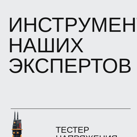
контроля горизонтальных и
вертикальных линий с точностью до ±
0,3 мм/м.
АНЕМОМЕТР
TESTO 425
Используется для определения скорости
воздушных потоков и их температуры в
воздуховодах, а также автоматический
расчет расхода воздуха
АНЕМОМЕТР TESTO