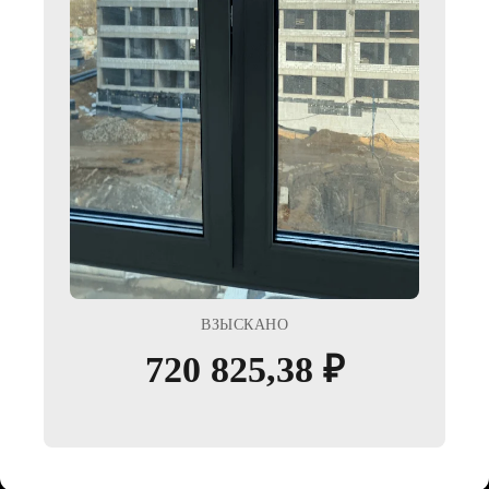
ВЫЗОВ
СПЕЦИАЛИСТА
В КРАТЧАЙШИЕ
СРОКИ
Рекомендуем записываться на осмотр
хотя бы за 2−3 дня до планируемой
даты приемки квартиры. Но если такой
возможности нет, у нас есть срочный
вызов специалиста — осмотр в день
подачи заявки.
КОМПЛЕКСНЫЙ
ПОДХОД
ВЗЫСКАНО
К РЕШЕНИЮ
ЗАДАЧ
720 825,38 ₽
Мы проводим осмотр всей квартиры,
включая тепловизионное обследование
и обмерочный план. Сразу после
осмотра мы предоставим Вам отчет с
фотографиями и текстовым описанием в
электронном виде, чтобы при повторной