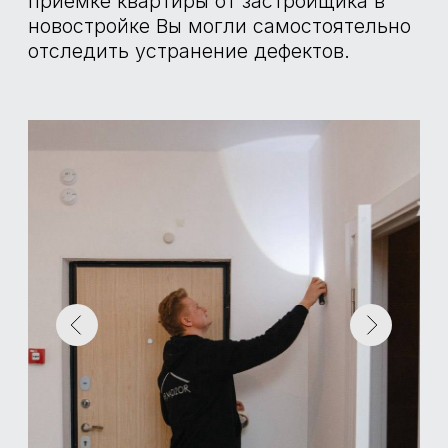
АНЕМОМЕТР
TESTO 416
Используется для определения
работоспособности вентиляции, наличия
и параметров тяги вентиляции.
ТЕПЛОВИЗОР
TESTO 865
Определение участков промерзания
монтажных швов оконных и