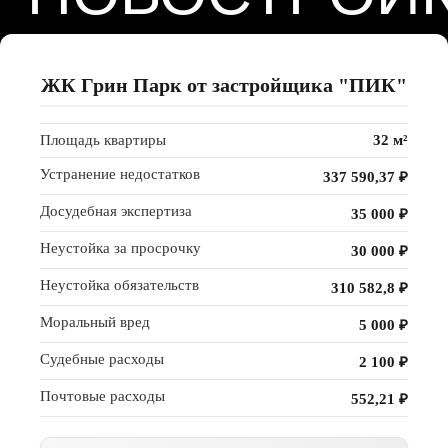
ЖК Грин Парк от застройщика "ПИК"
Площадь квартиры
32 м²
Устранение недостатков
337 590,37 ₽
Досудебная экспертиза
35 000 ₽
Неустойка за просрочку
30 000 ₽
ПОЧЕМУ
Неустойка обязательств
310 582,8 ₽
НАС
Моральный вред
5 000 ₽
ВЫБИРАЮТ
Судебные расходы
2 100 ₽
КВАЛИФИЦИРОВАННЫЕ
Почтовые расходы
552,21 ₽
СПЕЦИАЛИСТЫ
СОСТОЯЩИЕ
В НОСТРОЙ