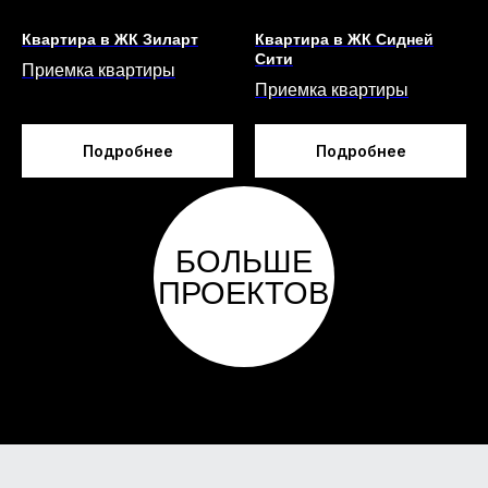
контроля кирпича, раствора и др.
Квартира в ЖК Зиларт
Квартира в ЖК Сидней
Сити
Приемка квартиры
ЭЛЕКТРОННЫЙ
Приемка квартиры
УРОВЕНЬ
МЕТРОВЫЙ
STABILA
Подробнее
Подробнее
Используется для мгновенного
определения наклонов, уклонов и углов
ЛАЗЕРНЫЙ
СТРОИТЕЛЬ
ПЛОСКОСТЕЙ
BOSCH GLL 3-80
Предназначен для построения и