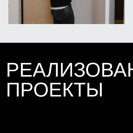
ограждающих конструкций, участков
инфильтрации воздуха.
ЛАЗЕРНЫЙ
НИВЕЛИР
HILTI PM 2-L 10 М
Определение отклонения от вертикали и
горизонтали уровня стен, пола, дверных
и оконных блоков и т.д.
ТЕПЛОВИЗОР