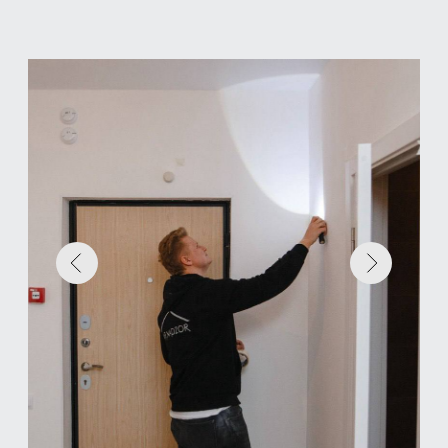
АНЕМОМЕТР
TESTO 416
Используется для определения
работоспособности вентиляции, наличия
и параметров тяги вентиляции.
ТЕПЛОВИЗОР
TESTO 865
Определение участков промерзания
монтажных швов оконных и
ограждающих конструкций, участков
инфильтрации воздуха.