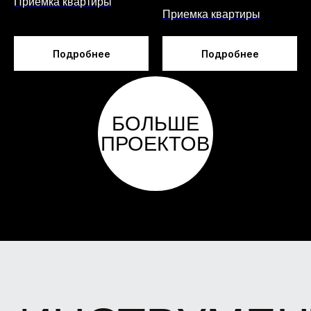
Приемка квартиры
Приемка квартиры
ЭЛЕКТРОННЫЙ
УРОВЕНЬ
МЕТРОВЫЙ
Подробнее
Подробнее
STABILA
Используется для мгновенного
определения наклонов, уклонов и углов
ЛАЗЕРНЫЙ
СТРОИТЕЛЬ
ПЛОСКОСТЕЙ
BOSCH GLL 3-80
Предназначен для построения и
контроля горизонтальных и
вертикальных линий с точностью до ±
0,3 мм/м.