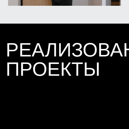
ЛАЗЕРНЫЙ
НИВЕЛИР
HILTI PM 2-L 10 М
Определение отклонения от вертикали и
горизонтали уровня стен, пола, дверных
и оконных блоков и т.д.
ТЕПЛОВИЗОР
FLIR C3X И
TESTO 865