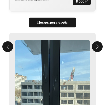
8 500 ₽
которые работают в строительстве
более 10 лет и досконально знают все
необходимые строительные нормы
и правила.
Посмотреть отчёт
ОТЧЕТ
С ФОТОФИКСАЦИЕЙ
СРАЗУ ПОСЛЕ
ОСМОТРА
На осмотре мы отмечаем все дефекты
по месту, а сразу после осмотра
мы вам предоставляем два вида
отчета, текстовую часть (обычно это
направляется застройщику) и текст
с фотофиксацией в формате pdf, чтобы
вы могли отследить где какие
замечания были и указать на них
застройщику.
ВЫЗОВ