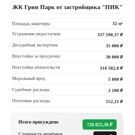
ЖК Грин Парк от застройщика "ПИК"
Площадь квартиры
32 м²
Устранение недостатков
337 590,37 ₽
Досудебная экспертиза
35 000 ₽
Неустойка за просрочку
30 000 ₽
ПОЧЕМУ
Неустойка обязательств
310 582,8 ₽
НАС
Моральный вред
5 000 ₽
Судебные расходы
2 100 ₽
ВЫБИРАЮТ
Почтовые расходы
552,21 ₽
КВАЛИФИЦИРОВАННЫЕ
СПЕЦИАЛИСТЫ
СОСТОЯЩИЕ
В НОСТРОЙ
Итого присуждено
720 825,38 ₽
В нашем штате шесть опытных
специалистов с высшим образованием,
Стоимость приёмки