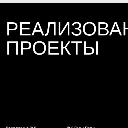
Определение участков промерзания
монтажных швов оконных и
ограждающих конструкций, участков
инфильтрации воздуха.
ЛАЗЕРНЫЙ
НИВЕЛИР
HILTI PM 2-L 10 М
Определение отклонения от вертикали и
горизонтали уровня стен, пола, дверных
и оконных блоков и т.д.
Квартира в ЖК
ЖК Грин Парк