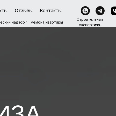
кты
кты
Отзывы
Отзывы
Контакты
Контакты
Строительная
Строительная
Ремонт квартиры
еский надзор
еский надзор
Ремонт квартиры
экспертиза
экспертиза
ИЗА