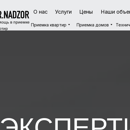
О нас
О нас
Услуги
Услуги
Цены
Цены
Наши объе
Наши объе
ощь в приемке
Приемка квартир
Приемка квартир
Приемка домов
Приемка домов
Технич
Технич
ртир
ЭКСПЕРТ