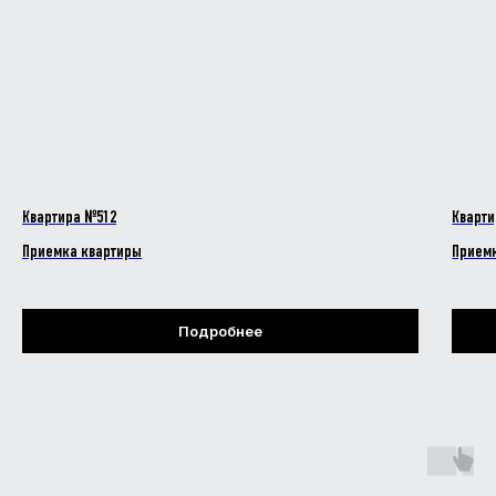
Квартира №512
Кварти
Приемка квартиры
Прием
Подробнее