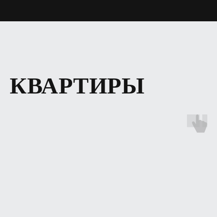
КВАРТИРЫ
MR.NADZOR
Москва, Столярный переулок 14
ziborov@mrnadzor.ru
+ 7 (995) 509-97-56
Ежедневно 08:00-21:00
ИНФОРМАЦИЯ