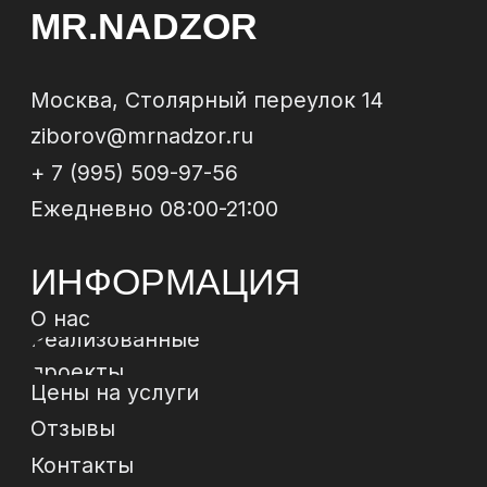
ОБРАТНЫЙ
ЗВОНОК
Отправи
МЫ В
СОЦСЕТЯХ
*
*Instagram, продукт компании Meta, которая
признана экстремистской организацией в РФ
Политика конфиденциальности
Договор-
оферта
© 2024 ИП Зиборов Артем Геннадьевич
ИНН 502504828009,
ОГРН 322774600237268