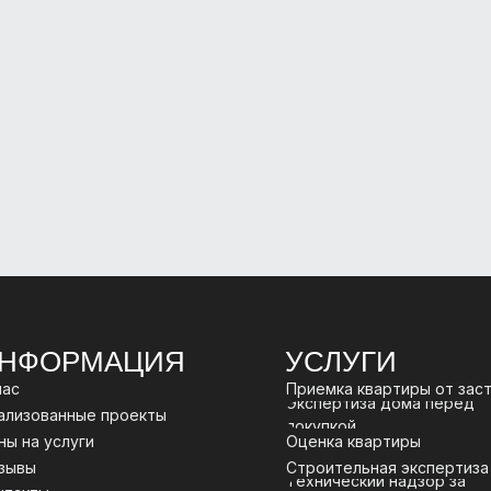
НФОРМАЦИЯ
УСЛУГИ
нас
Приемка квартиры от зас
Экспертиза дома перед
ализованные проекты
покупкой
ны на услуги
Оценка квартиры
зывы
Строительная экспертиза
Технический надзор за