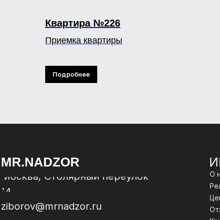
Квартира №226
Приемка квартиры
Подробнее
MR.NADZOR
И
О 
Москва, Столярный переулок
Ре
14
Це
ziborov@mrnadzor.ru
От