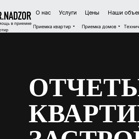
О нас
О нас
Услуги
Услуги
Цены
Цены
Наши объе
Наши объе
ощь в приемке
Приемка квартир
Приемка квартир
Приемка домов
Приемка домов
Технич
Технич
ртир
ОТЧЕТЫ
КВАРТИ