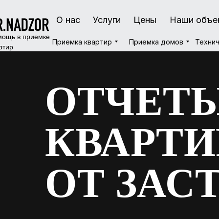
О нас
О нас
Услуги
Услуги
Цены
Цены
Наши объе
Наши объе
ощь в приемке
Приемка квартир
Приемка квартир
Приемка домов
Приемка домов
Технич
Технич
ртир
ОТЧЕТЫ
КВАРТИ
ОТ ЗАС