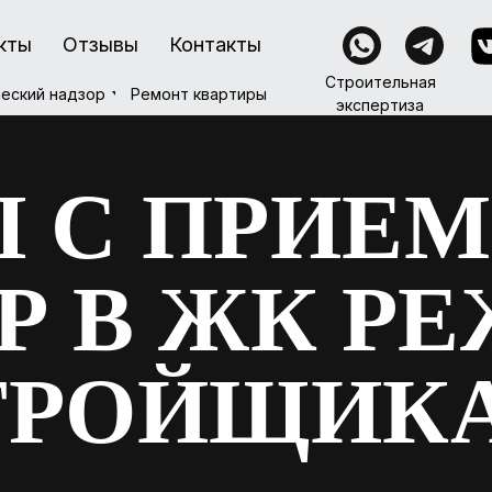
кты
кты
Отзывы
Отзывы
Контакты
Контакты
Строительная
Строительная
Ремонт квартиры
еский надзор
еский надзор
Ремонт квартиры
экспертиза
экспертиза
 С ПРИЕ
Р В ЖК Р
ТРОЙЩИК