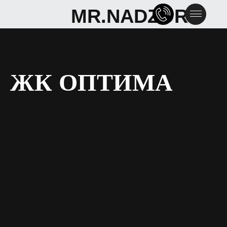
MR.NADZOR
MR.NADZOR
ЖК ОПТИМА