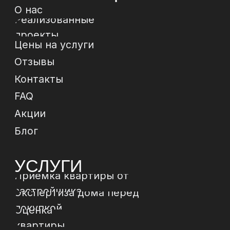
*Instagram, продукт компании Meta, которая
признана экстремистской организацией в РФ
Политика конфиденциальности
Договор-
оферта
© 2024 ИП Зиборов Артем Геннадьевич
ИНН 502504828009,
ОГРН 322774600237268