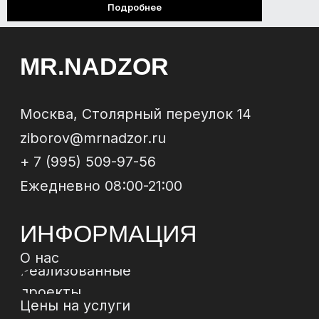
Подробнее
МЫ В
СОЦСЕТЯХ
*
*Instagram, продукт компании Meta, которая
признана экстремистской организацией в РФ
Политика конфиденциальности
Договор-
оферта
© 2024 ИП Зиборов Артем Геннадьевич
ИНН 502504828009,
ОГРН 322774600237268