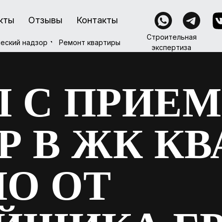
кты
кты
Отзывы
Отзывы
Контакты
Контакты
Строительная
Строительная
Ремонт квартиры
еский надзор
еский надзор
Ремонт квартиры
экспертиза
экспертиза
 С ПРИЕ
Р В ЖК КВ
О ОТ