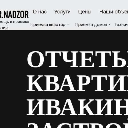
О нас
О нас
Услуги
Услуги
Цены
Цены
Наши объе
Наши объе
ощь в приемке
Приемка квартир
Приемка квартир
Приемка домов
Приемка домов
Технич
Технич
ртир
ОТЧЕТЫ
КВАРТИ
ИВАКИН