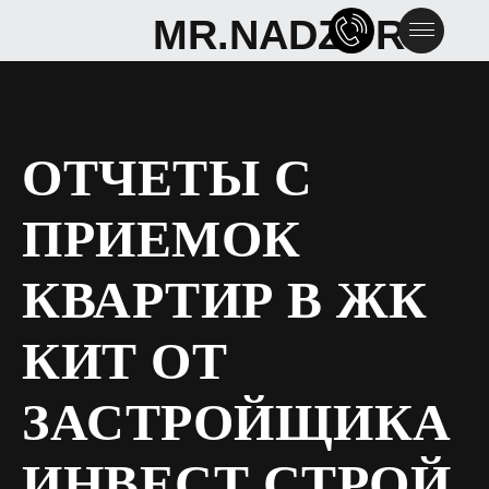
MR.NADZOR
MR.NADZOR
ОТЧЕТЫ С
ПРИЕМОК
КВАРТИР В ЖК
КИТ ОТ
ЗАСТРОЙЩИКА
ИНВЕСТ СТРОЙ