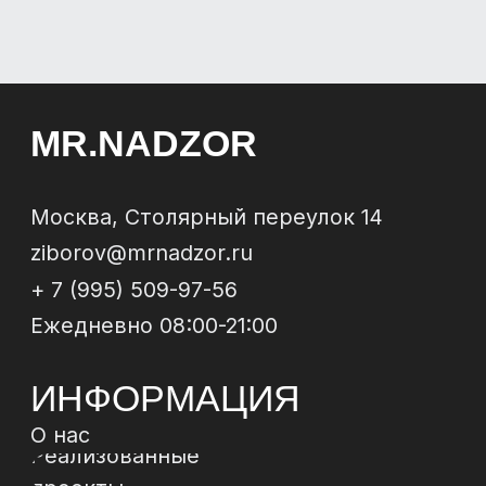
Юридическое сопровождение
ЗАКАЗАТЬ
ОБРАТНЫЙ
ЗВОНОК
Отправи
МЫ В
СОЦСЕТЯХ
*
*Instagram, продукт компании Meta, которая
признана экстремистской организацией в РФ
Политика конфиденциальности
Договор-
оферта
© 2024 ИП Зиборов Артем Геннадьевич
ИНН 502504828009,
ОГРН 322774600237268