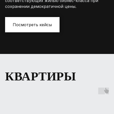
соответствующих жилью бизнес-класса при
сохранении демократичной цены.
Посмотреть кейсы
КВАРТИРЫ
MR.NADZOR
Москва, Столярный переулок 14
ziborov@mrnadzor.ru
+ 7 (995) 509-97-56