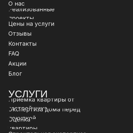
ИНН 502504828009,
ОГРН 322774600237268