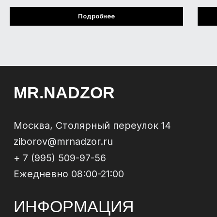
Строительная экспертиза
Технический надзор за
Подробнее
ремонтом
Юридическое сопровождение
ЗАКАЗАТЬ
ОБРАТНЫЙ
ЗВОНОК
Отправи
МЫ В
СОЦСЕТЯХ
*
*Instagram, продукт компании Meta, которая
признана экстремистской организацией в РФ
Политика конфиденциальности
Договор-
оферта
© 2024 ИП Зиборов Артем Геннадьевич