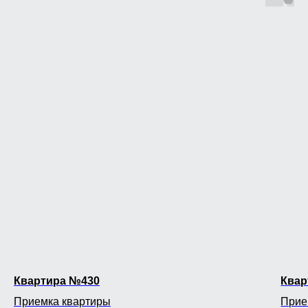
Квартира №430
Квар
Приемка квартиры
Прие