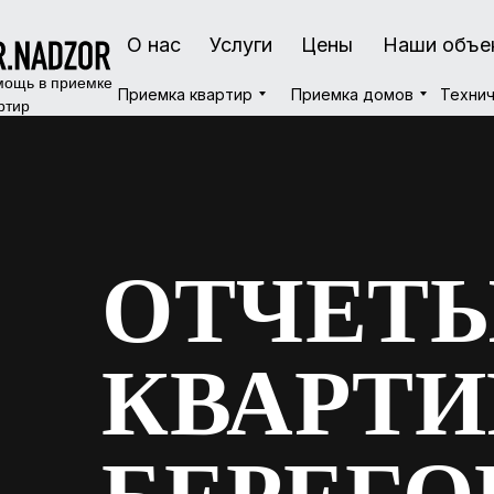
О нас
О нас
Услуги
Услуги
Цены
Цены
Наши объе
Наши объе
ощь в приемке
Приемка квартир
Приемка квартир
Приемка домов
Приемка домов
Технич
Технич
ртир
ОТЧЕТЫ
КВАРТИ