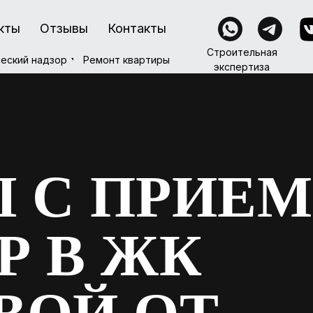
кты
кты
Отзывы
Отзывы
Контакты
Контакты
Строительная
Строительная
Ремонт квартиры
еский надзор
еский надзор
Ремонт квартиры
экспертиза
экспертиза
 С ПРИЕ
Р В ЖК