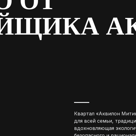
О ОТ
ОЙЩИКА А
Квартал «Аквилон Мити
для всей семьи, традиц
вдохновляющая экологич
безопасного и рационал