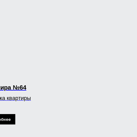
тира №64
ка квартиры
обнее