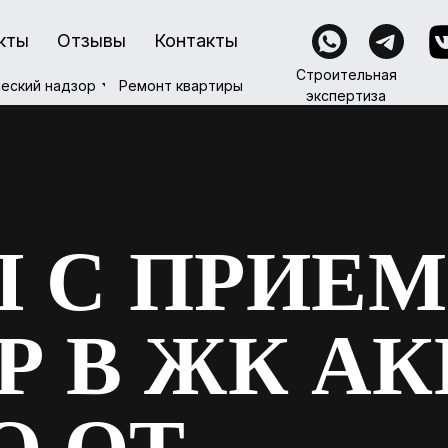
кты
кты
Отзывы
Отзывы
Контакты
Контакты
Строительная
Строительная
Ремонт квартиры
еский надзор
еский надзор
Ремонт квартиры
экспертиза
экспертиза
 С ПРИЕ
Р В ЖК А