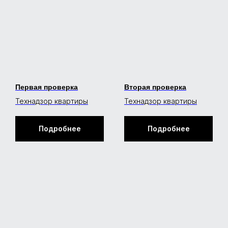
Первая проверка
Вторая проверка
Технадзор квартиры
Технадзор квартиры
Подробнее
Подробнее
MR.NADZOR
Москва, Столярный переулок 14
ziborov@mrnadzor.ru