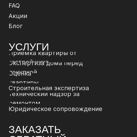
© 2024 ИП Зиборов Артем Геннадьевич
ИНН 502504828009,
ОГРН 322774600237268