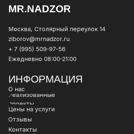
квартиры
Строительная экспертиза
Технический надзор за
ремонтом
Юридическое сопровождение
ЗАКАЗАТЬ
ОБРАТНЫЙ
ЗВОНОК
Отправи
МЫ В
СОЦСЕТЯХ
*
*Instagram, продукт компании Meta, которая
признана экстремистской организацией в РФ
Политика конфиденциальности
Договор-
оферта