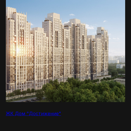
MR.NADZOR
Москва, Столярный переулок 14
ziborov@mrnadzor.ru
+ 7 (995) 509-97-56
ЖК Дом "Достижение"
Ежедневно 08:00-21:00
ИНФОРМАЦИЯ