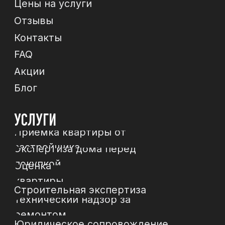
ЗВОНОК
Отправи
МЫ В СОЦСЕТЯХ
*
*Instagram, продукт компании Meta, которая
признана экстремистской организацией в РФ
Политика конфиденциальности
Договор-
оферта
© 2024 ИП Зиборов Артем Геннадьевич
ИНН 502504828009,
ОГРН 322774600237268