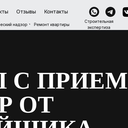
кты
кты
Отзывы
Отзывы
Контакты
Контакты
Строительная
Строительная
Ремонт квартиры
еский надзор
еский надзор
Ремонт квартиры
экспертиза
экспертиза
 С ПРИЕ
Р ОТ