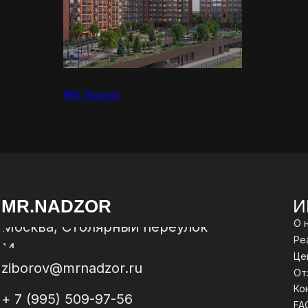
ЖК Идеал
MR.NADZOR
И
О 
Москва, Столярный переулок
Ре
14
Це
ziborov@mrnadzor.ru
От
Ко
+ 7 (995) 509-97-56
FA