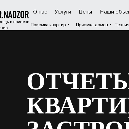
О нас
О нас
Услуги
Услуги
Цены
Цены
Наши объе
Наши объе
ощь в приемке
Приемка квартир
Приемка квартир
Приемка домов
Приемка домов
Технич
Технич
ртир
ОТЧЕТЫ
КВАРТИ