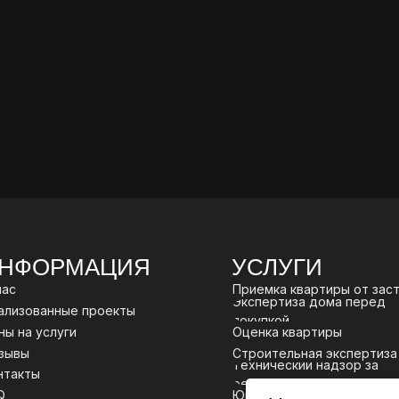
НФОРМАЦИЯ
УСЛУГИ
нас
Приемка квартиры от зас
Экспертиза дома перед
ализованные проекты
покупкой
ны на услуги
Оценка квартиры
зывы
Строительная экспертиза
Технический надзор за
нтакты
ремонтом
Q
Юридическое сопровожд