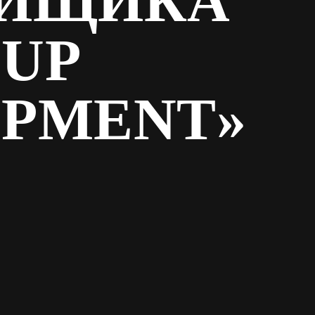
ОЙЩИКА
UP
PMENT»