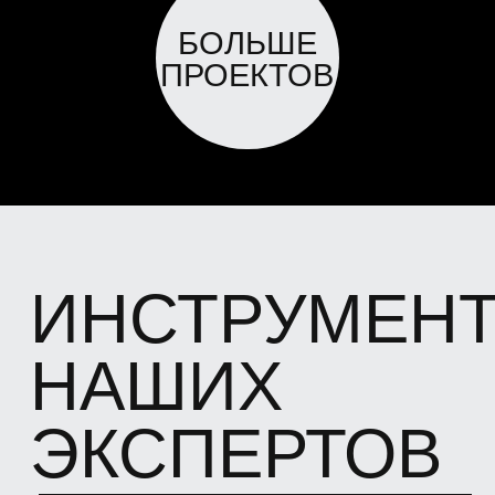
0,3 мм/м.
АНЕМОМЕТР
TESTO 425
Используется для определения скорости
воздушных потоков и их температуры в
воздуховодах, а также автоматический
расчет расхода воздуха
АНЕМОМЕТР
TESTO 405