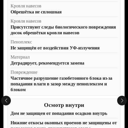
Кровля навесов
В нашем штате шесть опытных
специалистов с высшим образованием,
Обрешётка не сплошная
которые работают в строительстве
Кровля навесов
более 10 лет и досконально знают все
необходимые строительные нормы
Присутствуют следы биологического повреждения
и правила.
досок обрешётки кровли навесов
Пеноплекс
Не защищён от воздействия УФ-излучения
ОТЧЕТ
Материал
С ФОТОФИКСАЦИЕЙ
Деградирует, рекомендуется замена
СРАЗУ ПОСЛЕ
Повреждение
ОСМОТРА
На осмотре мы отмечаем все дефекты
Частичное разрушение газобетонного блока из-за
по месту, а сразу после осмотра
попадания влаги в зазор между пеноплексом и
мы вам предоставляем два вида
блоком
отчета, текстовую часть (обычно это
направляется застройщику) и текст
с фотофиксацией в формате pdf, чтобы
Осмотр внутри
вы могли отследить где какие
замечания были и указать на них
Дом не защищен от попадания осадков внутрь
застройщику.
Нижние откосы оконных проемов не защищены от