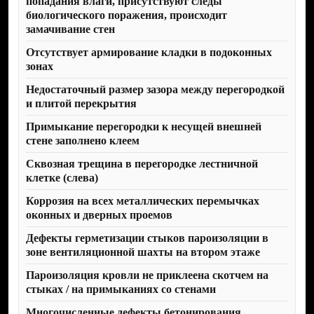
попадания влаги, присутствуют следы
биологического поражения, происходит
ВЫЗОВ
замачивание стен
СПЕЦИАЛИСТА
В КРАТЧАЙШИЕ
Отсутствует армирование кладки в подоконных
СРОКИ
зонах
Рекомендуем записываться на осмотр
хотя бы за 2−3 дня до планируемой
Недостаточный размер зазора между перегородкой
даты приемки квартиры. Но если такой
и плитой перекрытия
возможности нет, у нас есть срочный
вызов специалиста — осмотр в день
Примыкание перегородки к несущей внешней
подачи заявки.
стене заполнено клеем
Сквозная трещина в перегородке лестничной
клетке (слева)
КОМПЛЕКСНЫЙ
ПОДХОД
Коррозия на всех металлических перемычках
К РЕШЕНИЮ
оконных и дверных проемов
ЗАДАЧ
Дефекты герметизации стыков пароизоляции в
Мы проводим осмотр всей квартиры,
зоне вентиляционной шахты на втором этаже
включая тепловизионное обследование
и обмерочный план. Сразу после
Пароизоляция кровли не приклеена скотчем на
осмотра мы предоставим Вам отчет с
стыках / на примыканиях со стенами
фотографиями и текстовым описанием в
электронном виде, чтобы при повторной
Многочисленные дефекты бетонирования