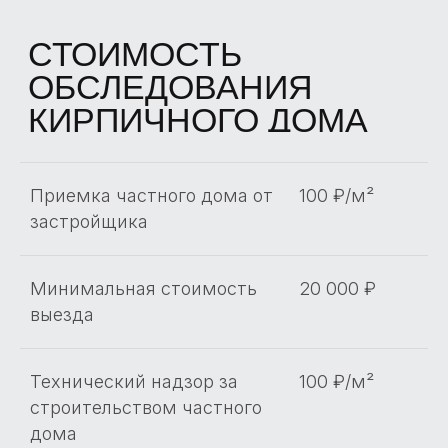
НАШИ КЕЙСЫ
ПО
ПРИЕМКАМ
Приемка частного дома от
100 ₽/м²
застройщика
ЗАГОРОДНЫХ
ДОМОВ
Минимальная стоимость
20 000 ₽
выезда
Технический надзор за
100 ₽/м²
строительством частного
дома