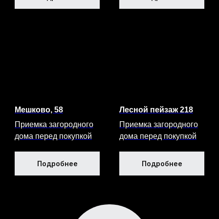
ЭЛЕКТРОННЫЙ
УРОВЕНЬ
МЕТРОВЫЙ
STABILA
Используется для мгновенного
определения наклонов, уклонов и углов
Мешково, 58
Лесной пейзаж 218
Приемка загородного
Приемка загородного
дома перед покупкой
дома перед покупкой
ЛАЗЕРНЫЙ
СТРОИТЕЛЬ
Подробнее
Подробнее
ПЛОСКОСТЕЙ
BOSCH GLL 3-80
Предназначен для построения и
контроля горизонтальных и
вертикальных линий с точностью до ±