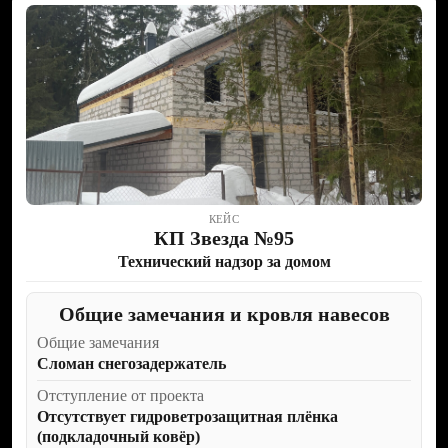
КЕЙС
КП Звезда №95
ПОЧЕМУ
Технический надзор за домом
НАС
Общие замечания и кровля навесов
ВЫБИРАЮТ
Общие замечания
Сломан снегозадержатель
КВАЛИФИЦИРОВАННЫЕ
Отступление от проекта
СПЕЦИАЛИСТЫ
Отсутствует гидроветрозащитная плёнка
СОСТОЯЩИЕ
(подкладочный ковёр)
В НОСТРОЙ