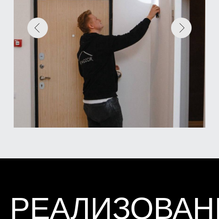
ЛАЗЕРНЫЙ
НИВЕЛИР
HILTI PM 2-L 10 М
Определение отклонения от вертикали и
горизонтали уровня стен, пола, дверных
и оконных блоков и т.д.
ТЕПЛОВИЗОР
FLIR C3X И
TESTO 865