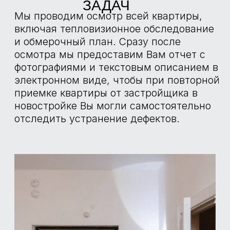
АНЕМОМЕТР
TESTO 416
Используется для определения
работоспособности вентиляции, наличия
и параметров тяги вентиляции.
ТЕПЛОВИЗОР
TESTO 865
Определение участков промерзания
монтажных швов оконных и
ограждающих конструкций, участков
инфильтрации воздуха.