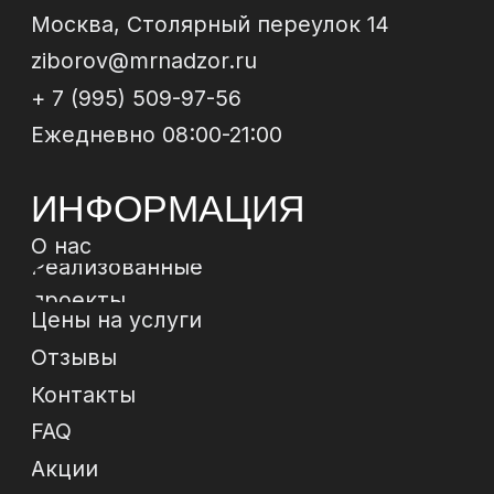
© 2024 ИП Зиборов Артем Геннадьевич
ИНН 502504828009,
ОГРН 322774600237268