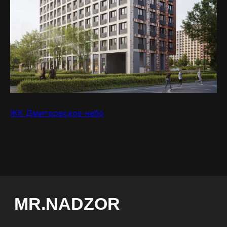
квартиры
Строительная экспертиза
Технический надзор за
ремонтом
Юридическое сопровождение
ЗАКАЗАТЬ
ОБРАТНЫЙ
ЗВОНОК
Отправи
ЖК Дмитровское небо
МЫ В
СОЦСЕТЯХ
*
*Instagram, продукт компании Meta, которая
признана экстремистской организацией в РФ
Политика конфиденциальности
Договор-
оферта