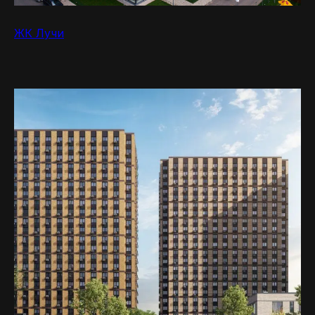
ЖК Лучи
MR.NADZOR