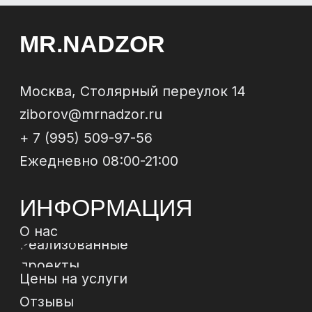
ЗАКАЗАТЬ
ОБРАТНЫЙ
ЗВОНОК
Отправи
МЫ В
СОЦСЕТЯХ
*
*Instagram, продукт компании Meta, которая
признана экстремистской организацией в РФ
Политика конфиденциальности
Договор-
оферта
© 2024 ИП Зиборов Артем Геннадьевич
ИНН 502504828009,
ОГРН 322774600237268