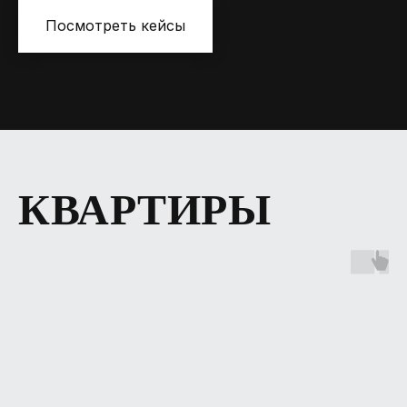
Посмотреть кейсы
КВАРТИРЫ
MR.NADZOR
Москва, Столярный переулок 14
ziborov@mrnadzor.ru
+ 7 (995) 509-97-56
Ежедневно 08:00-21:00