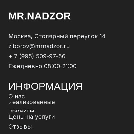
ОБРАТНЫЙ
ЗВОНОК
Отправи
МЫ В
СОЦСЕТЯХ
*
*Instagram, продукт компании Meta, которая
признана экстремистской организацией в РФ
Политика конфиденциальности
Договор-
оферта
© 2024 ИП Зиборов Артем Геннадьевич
ИНН 502504828009,
ОГРН 322774600237268