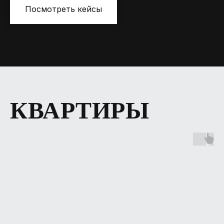
Посмотреть кейсы
КВАРТИРЫ
MR.NADZOR
Москва, Столярный переулок 14
ziborov@mrnadzor.ru
+ 7 (995) 509-97-56
Ежедневно 08:00-21:00