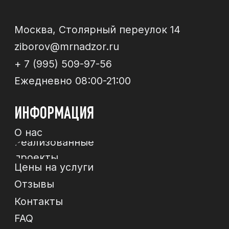
Отправи
МЫ В СОЦСЕТЯХ
*
*Instagram, продукт компании Meta, которая
признана экстремистской организацией в РФ
Политика конфиденциальности
Договор-
оферта
© 2024 ИП Зиборов Артем Геннадьевич
ИНН 502504828009,
ОГРН 322774600237268