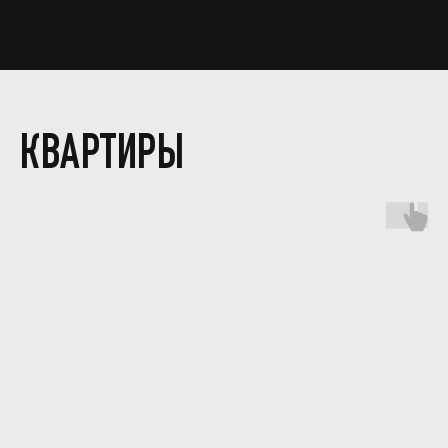
КВАРТИРЫ
MR.NADZOR
Москва, Столярный переулок 14
ziborov@mrnadzor.ru
+ 7 (995) 509-97-56
Ежедневно 08:00-21:00
ИНФОРМАЦИЯ
О нас